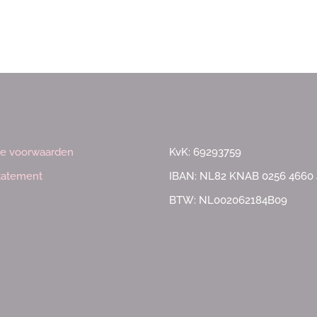
e voorwaarden
KvK: 69293759
statement
IBAN: NL82 KNAB 0256 4660 
BTW: NL002062184B09