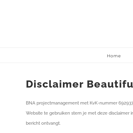
Ga
naar
inhoud
Home
Disclaimer Beautif
BNA projectmanagement met KvK-nummer 69293759 ( B
Website te gebruiken stem je met deze disclaimer in
bericht ontvangt.