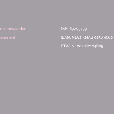
e voorwaarden
KvK: 69293759
statement
IBAN: NL82 KNAB 0256 4660 
BTW: NL002062184B09