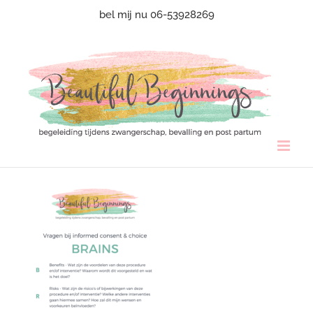
Ga
bel mij nu 06-53928269
naar
inhoud