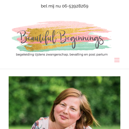
Ga
bel mij nu 06-53928269
naar
inhoud