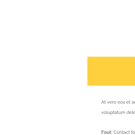
At vero eos et a
voluptatum delen
Fout:
Contact fo