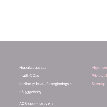
Horzakstraat 12a
Algemen
5348LC Oss
Privacy 
bertine @ beautifulbeginnings.nl
Sitemap
06-53928269
AGB-code 90107191