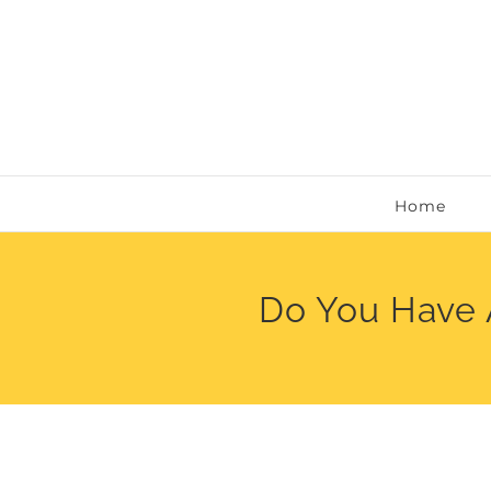
Ga
naar
inhoud
Home
Do You Have 