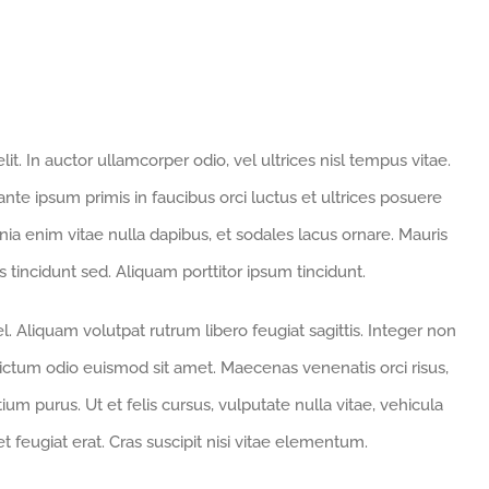
t. In auctor ullamcorper odio, vel ultrices nisl tempus vitae.
 ante ipsum primis in faucibus orci luctus et ultrices posuere
cinia enim vitae nulla dapibus, et sodales lacus ornare. Mauris
 tincidunt sed. Aliquam porttitor ipsum tincidunt.
. Aliquam volutpat rutrum libero feugiat sagittis. Integer non
ictum odio euismod sit amet. Maecenas venenatis orci risus,
um purus. Ut et felis cursus, vulputate nulla vitae, vehicula
et feugiat erat. Cras suscipit nisi vitae elementum.