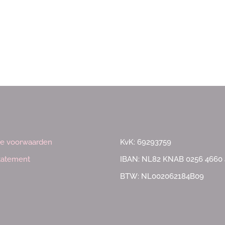
e voorwaarden
KvK: 69293759
statement
IBAN: NL82 KNAB 0256 4660 
BTW: NL002062184B09