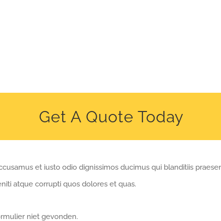
Get A Quote Today
ccusamus et iusto odio dignissimos ducimus qui blanditiis praese
iti atque corrupti quos dolores et quas.
rmulier niet gevonden.