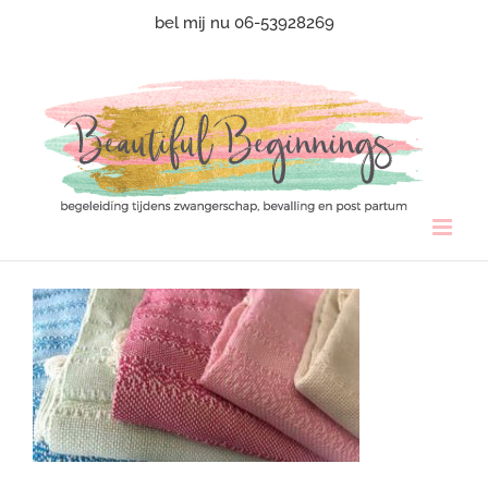
Ga
bel mij nu 06-53928269
naar
inhoud