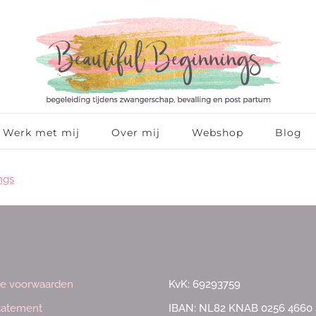
Werk met mij
Over mij
Webshop
Blog
ngs
e voorwaarden
KvK: 69293759
statement
IBAN: NL82 KNAB 0256 4660 