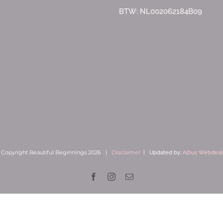
BTW: NL002062184B09
 Copyright Beautiful Beginnings
2026 |
Disclaimer
| Updated by:
Albus Webdesi
Facebook
Instagram
E-
mail