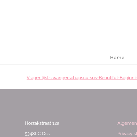
Ga
naar
inhoud
Home
Vragenlijst-zwangerschapscursus-Beautiful-Beginni
Horzakstraat 12a
Algemen
5348LC Oss
Privacy 