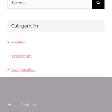
Zoeken
naar:
Categorieën
bevalling
post partum
zwangerschap
Horzakstraat 12a