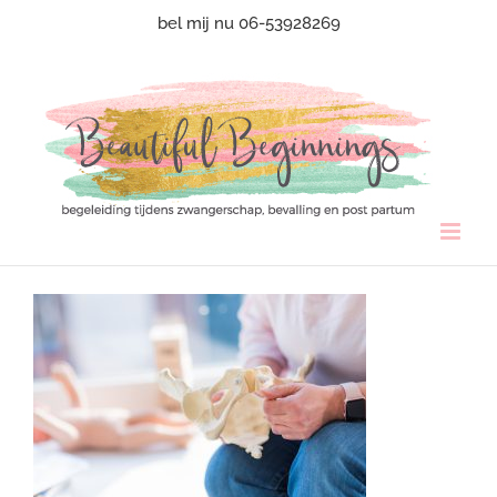
Ga
bel mij nu 06-53928269
naar
inhoud