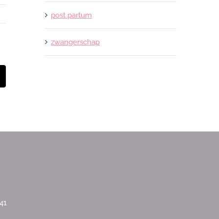
post partum
zwangerschap
t
-
ail
41