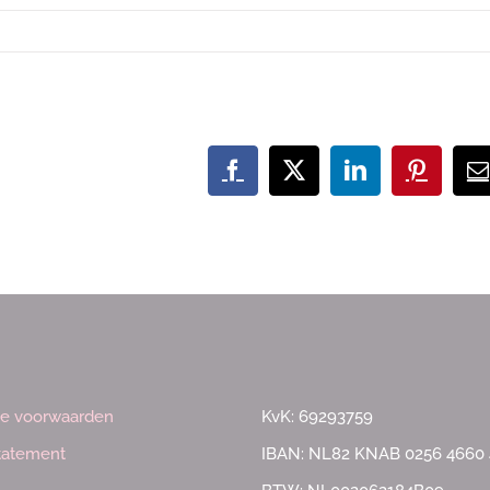
Facebook
X
LinkedIn
Pinteres
E
m
e voorwaarden
KvK: 69293759
statement
IBAN: NL82 KNAB 0256 4660 