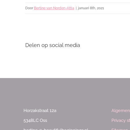
Door
Bertine van Norden-Attia
|
januari 8th, 2021
Delen op social media
Horzakstraat 12a
Algemen
5348LC Oss
Privacy 