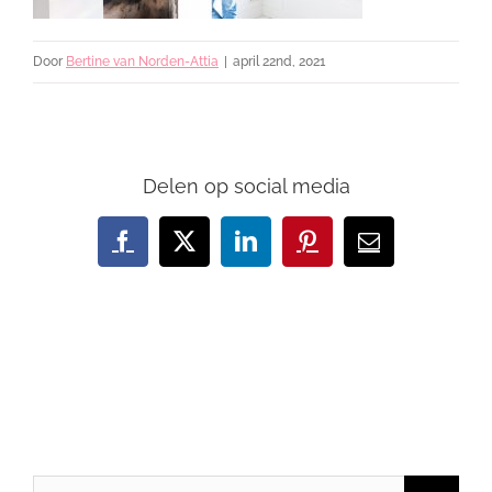
Door
Bertine van Norden-Attia
|
april 22nd, 2021
Delen op social media
Facebook
X
LinkedIn
Pinterest
E-
mail