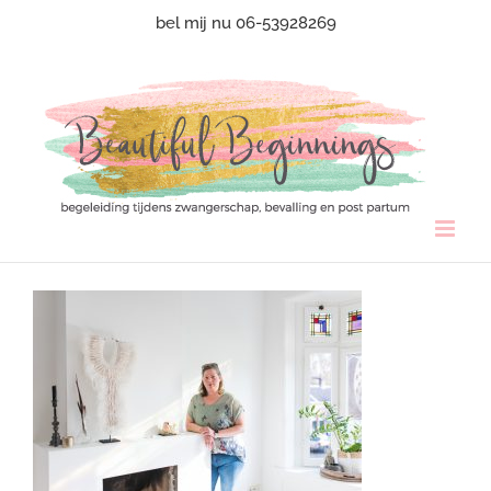
Ga
bel mij nu 06-53928269
naar
inhoud