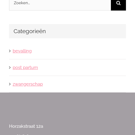
Zoeken
naar:
Categorieën
bevalling
post partum
zwangerschap
Horzakstraat 12a