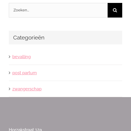
Zoeken
naar:
Categorieën
bevalling
post partum
zwangerschap
Horzakstraat 12a