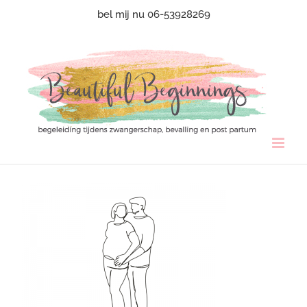
Ga
bel mij nu 06-53928269
naar
inhoud