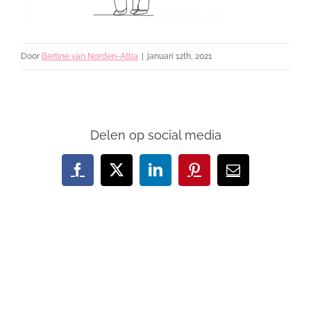
Door
Bertine van Norden-Attia
|
januari 12th, 2021
Delen op social media
Facebook
X
LinkedIn
Pinterest
E-
mail