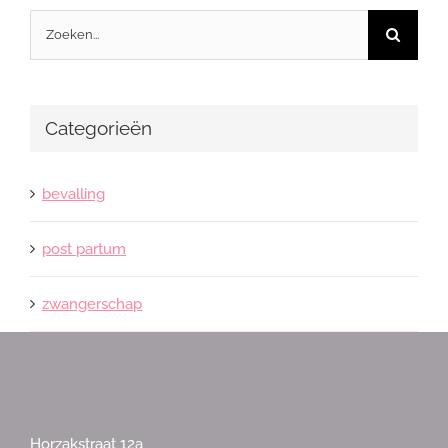
Zoeken
naar:
Categorieën
bevalling
post partum
zwangerschap
Horzakstraat 12a