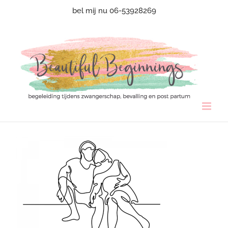
Ga
bel mij nu 06-53928269
naar
inhoud