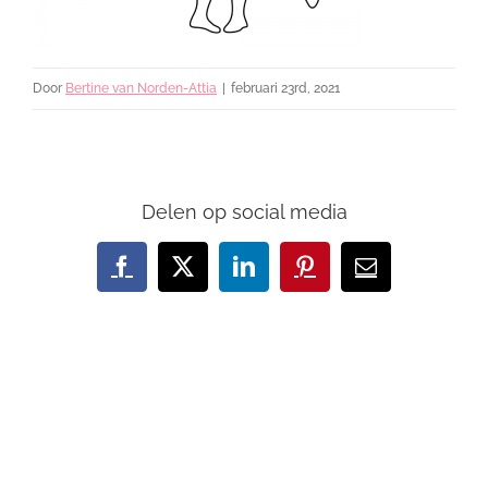
Door
Bertine van Norden-Attia
|
februari 23rd, 2021
Delen op social media
Facebook
X
LinkedIn
Pinterest
E-
mail