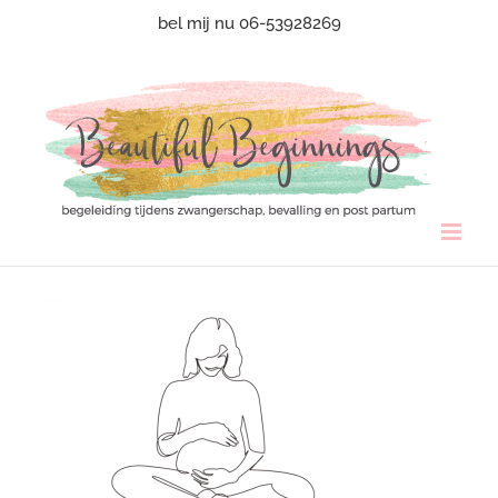
Ga
bel mij nu 06-53928269
naar
inhoud