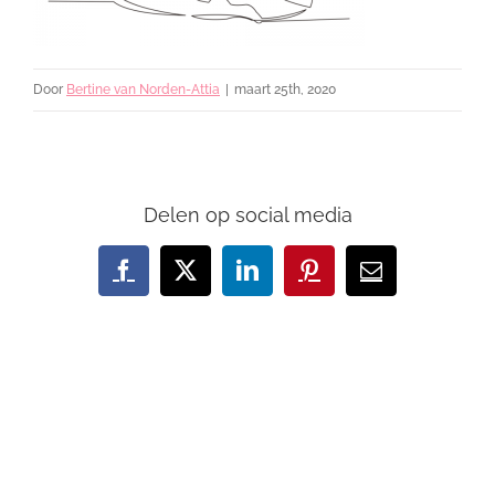
Door
Bertine van Norden-Attia
|
maart 25th, 2020
Delen op social media
Facebook
X
LinkedIn
Pinterest
E-
mail