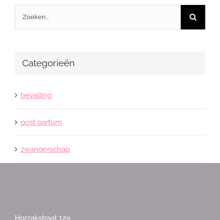
Zoeken
naar:
Categorieën
bevalling
post partum
zwangerschap
Horzakstraat 12a