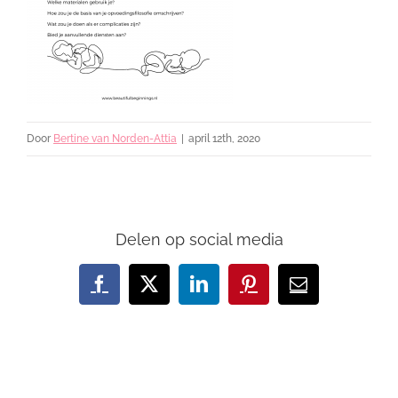
Door
Bertine van Norden-Attia
|
april 12th, 2020
Delen op social media
Facebook
X
LinkedIn
Pinterest
E-
mail