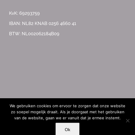
KvK: 69293759
IBAN: NL82 KNAB 0256 4660 41
BTW: NL002062184B09
© Copyright Beautiful Beginnings
2026 |
Disclaimer
| Updated by:
We gebruiken cookies om ervoor te zorgen dat onze website
Albus Webdesign
zo soepel mogelijk draait. Als je doorgaat met het gebruiken
van de website, gaan we er vanuit dat je ermee instemt.
Facebook
Instagram
E-
Ok
mail