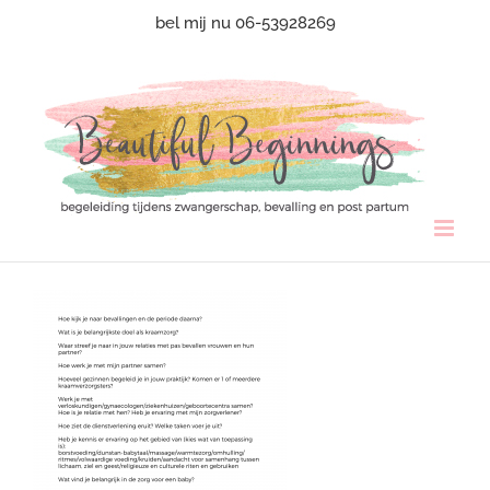
Ga
bel mij nu 06-53928269
naar
inhoud