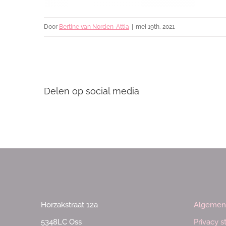
Door
Bertine van Norden-Attia
|
mei 19th, 2021
Delen op social media
Horzakstraat 12a
Algemen
5348LC Oss
Privacy 