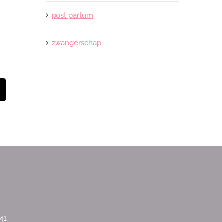
post partum
zwangerschap
t
-
ail
41