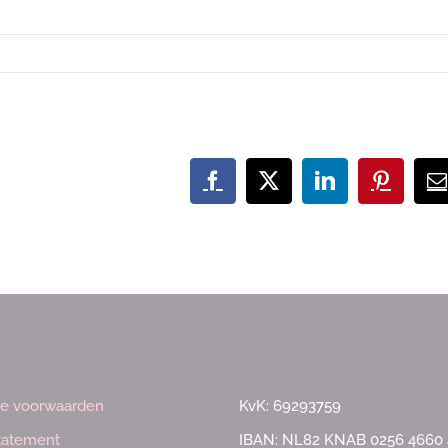
Facebook
X
LinkedIn
Pinteres
E
m
e voorwaarden
KvK: 69293759
statement
IBAN: NL82 KNAB 0256 4660 