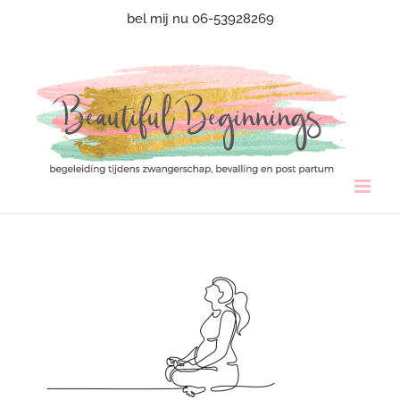
Ga
bel mij nu 06-53928269
naar
inhoud