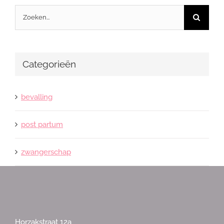
Zoeken
naar:
Categorieën
bevalling
post partum
zwangerschap
Horzakstraat 12a