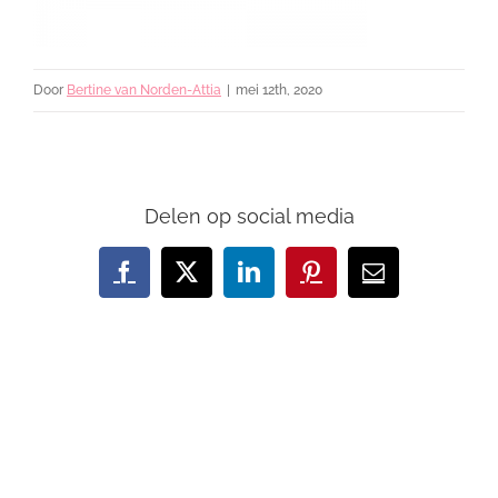
Door
Bertine van Norden-Attia
|
mei 12th, 2020
Delen op social media
Facebook
X
LinkedIn
Pinterest
E-
mail