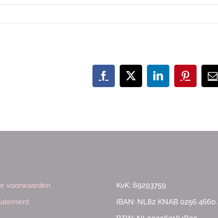
Facebook
X
LinkedIn
Pinteres
E
m
e voorwaarden
KvK: 69293759
statement
IBAN: NL82 KNAB 0256 4660 