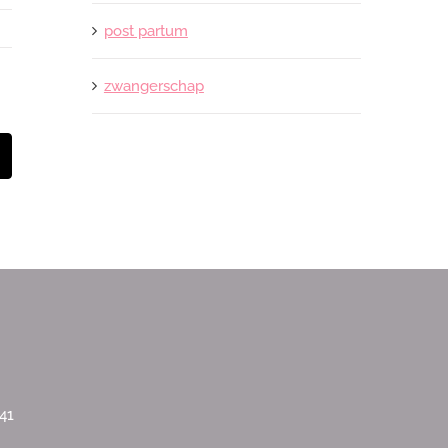
post partum
zwangerschap
t
-
ail
41