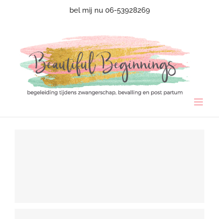
Ga
bel mij nu 06-53928269
naar
inhoud