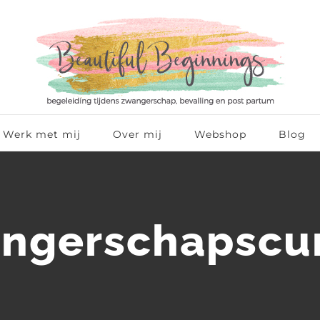
Werk met mij
Over mij
Webshop
Blog
ngerschapscu