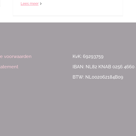
Lees meer
e voorwaarden
KvK: 69293759
statement
IBAN: NL82 KNAB 0256 4660 
BTW: NL002062184B09