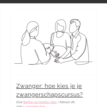
Zwanger: hoe kies je je zwangerschapscursus?
Zwanger: hoe kies je je
zwangerschapscursus?
Door
Bertine van Norden-Attia
|
februari 7th,
2020
|
zwangerschap