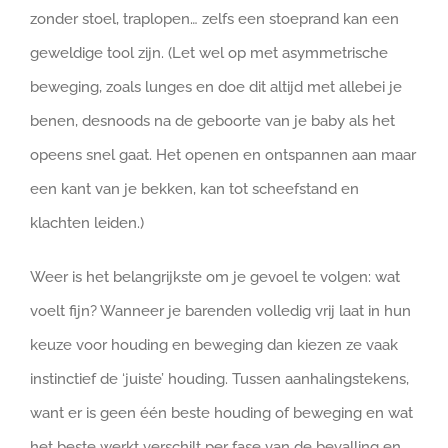
zonder stoel, traplopen… zelfs een stoeprand kan een
geweldige tool zijn. (Let wel op met asymmetrische
beweging, zoals lunges en doe dit altijd met allebei je
benen, desnoods na de geboorte van je baby als het
opeens snel gaat. Het openen en ontspannen aan maar
een kant van je bekken, kan tot scheefstand en
klachten leiden.)
Weer is het belangrijkste om je gevoel te volgen: wat
voelt fijn? Wanneer je barenden volledig vrij laat in hun
keuze voor houding en beweging dan kiezen ze vaak
instinctief de ‘juiste’ houding. Tussen aanhalingstekens,
want er is geen één beste houding of beweging en wat
het beste werkt verschilt per fase van de bevalling en