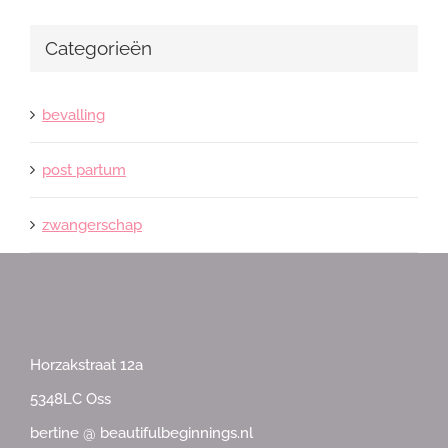
Categorieën
bevalling
post partum
zwangerschap
Horzakstraat 12a
5348LC Oss
bertine @ beautifulbeginnings.nl