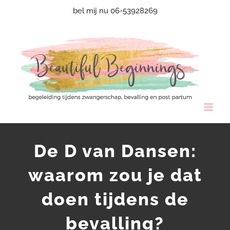
Ga
bel mij nu 06-53928269
naar
inhoud
De D van Dansen:
waarom zou je dat
doen tijdens de
bevalling?