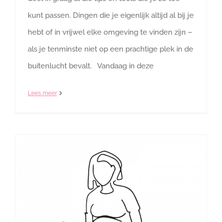
kunt passen. Dingen die je eigenlijk altijd al bij je
hebt of in vrijwel elke omgeving te vinden zijn –
als je tenminste niet op een prachtige plek in de
buitenlucht bevalt. Vandaag in deze
Lees meer
De A van Ademhaling: hoe kun je je ademhaling gebruiken tijdens de bevalling?