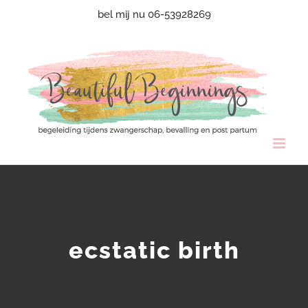
Ga
bel mij nu 06-53928269
naar
inhoud
ecstatic birth