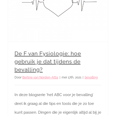
De F van Fysiologie: hoe gebruik je dat tijdens de bevalling?
De F van Fysiologie: hoe
gebruik je dat tijdens de
bevalling?
Door
Bertine van Norden-Attia
|
mei 17th, 2021
|
bevalling
In deze blogserie ‘het ABC voor je bevalling’
deel ik graag al die tips en tools die je zo toe
kunt passen. Dingen die je eigenlijk altijd al bij je