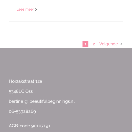
Lees meer
1
2
Volgende
Horzakstraat 12a
5348LC Oss
bertine @ beautifulbeginnings.nl
06-53928269
AGB-code 90107191