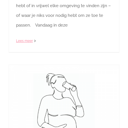
hebt of in vrijwel elke omgeving te vinden zijn –
of waar je niks voor nodig hebt om ze toe te
passen. Vandaag in deze
Lees meer
De E van Eten & drinken: hoe gebruik je dat tijdens de bevalling?