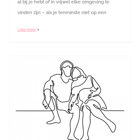
al bij je hebt of in vrijwel elke omgeving te
vinden zijn – als je tenminste niet op een
Lees meer
Het ABC voor jouw bevalling: eenvoudige tips en tools die je zo toe kunt passen