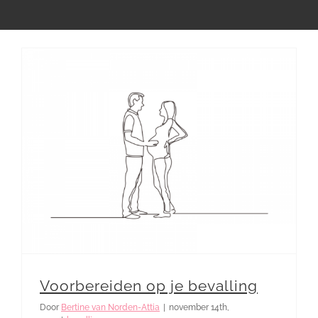
Voorbereiden op je bevalling
Door
Bertine van Norden-Attia
|
november 14th,