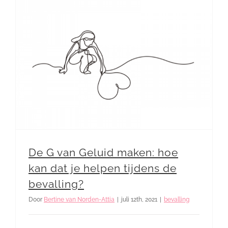
De G van Geluid maken: hoe kan dat je helpen tijdens de bevalling?
De G van Geluid maken: hoe
kan dat je helpen tijdens de
bevalling?
Door
Bertine van Norden-Attia
|
juli 12th, 2021
|
bevalling