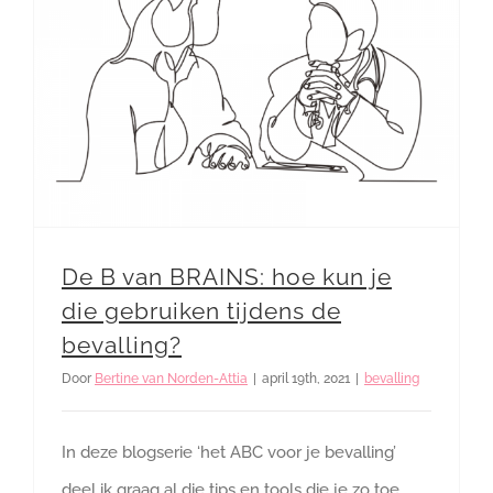
De B van BRAINS: hoe kun je die gebruiken tijdens de bevalling?
De B van BRAINS: hoe kun je
die gebruiken tijdens de
bevalling?
Door
Bertine van Norden-Attia
|
april 19th, 2021
|
bevalling
In deze blogserie ‘het ABC voor je bevalling’
deel ik graag al die tips en tools die je zo toe