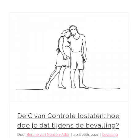
De C van Controle loslaten: hoe doe je dat tijdens de bevalling?
De C van Controle loslaten: hoe
doe je dat tijdens de bevalling?
Door
Bertine van Norden-Attia
|
april 26th, 2021
|
bevalling